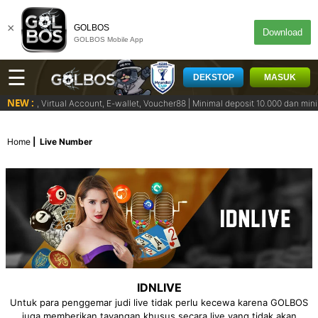
×
GOLBOS
Download
GOLBOS Mobile App
☰
DEKSTOP
MASUK
NEW :
AYA ADMIN, Virtual Account, E-wallet, Voucher88 | Minimal deposit 10.000 
Home
Live Number
IDNLIVE
Untuk para penggemar judi live tidak perlu kecewa karena GOLBOS
juga memberikan tayangan khusus secara live yang tidak akan