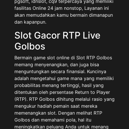
pgsoft, idnslot, cq9 terpercaya yang memiliki
fasilitas Online 24 jam nonstop, Layanan ini
akan memudahkan kamu bermain dimanapun
dan kapanpun.
Slot Gacor RTP Live
Golbos
Bermain game slot online di Slot RTP Golbos
memang menyenangkan, dan juga bisa
menguntungkan secara finansial. Kuncinya
adalah mengetahui game mana yang memiliki
probabilitas menang tertinggi, hasil yang
ditentukan oleh persentase Return to Player
(RTP). RTP Golbos dihitung melalui rasio yang
mengukur hadiah pemain saat mereka
memenangkan slot. Dengan melihat RTP
Golbos dan memahami pola, hal itu
meningkatkan peluang Anda untuk menang