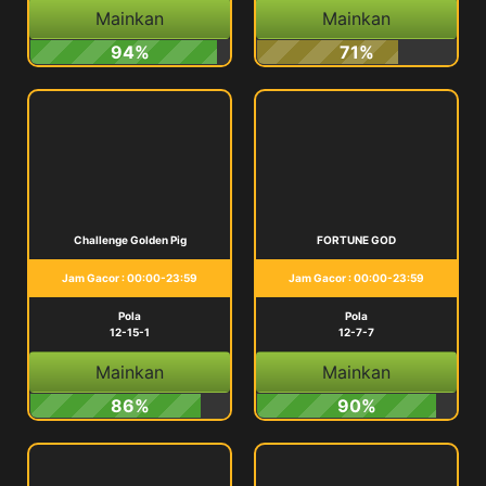
Mainkan
Mainkan
94%
71%
Challenge Golden Pig
FORTUNE GOD
Jam Gacor : 00:00-23:59
Jam Gacor : 00:00-23:59
Pola
Pola
12-15-1
12-7-7
Mainkan
Mainkan
86%
90%