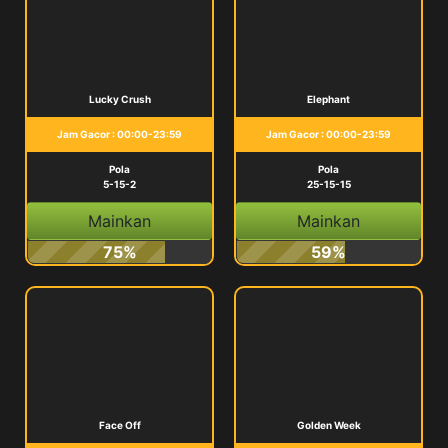
Lucky Crush
Elephant
Jam Gacor : 00:00-23:59
Jam Gacor : 00:00-23:59
Pola
Pola
5-15-2
25-15-15
Mainkan
Mainkan
75%
59%
Face Off
Golden Week