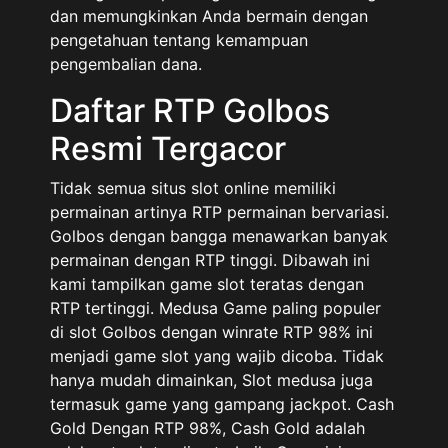
dan memungkinkan Anda bermain dengan
pengetahuan tentang kemampuan
pengembalian dana.
Daftar RTP Golbos
Resmi Tergacor
Tidak semua situs slot online memiliki
permainan artinya RTP permainan bervariasi.
Golbos dengan bangga menawarkan banyak
permainan dengan RTP tinggi. Dibawah ini
kami tampilkan game slot teratas dengan
RTP tertinggi. Medusa Game paling populer
di slot Golbos dengan winrate RTP 98% ini
menjadi game slot yang wajib dicoba. Tidak
hanya mudah dimainkan, Slot medusa juga
termasuk game yang gampang jackpot. Cash
Gold Dengan RTP 98%, Cash Gold adalah