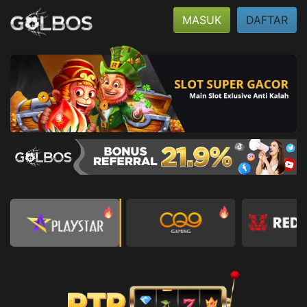
MASUK
DAFTAR