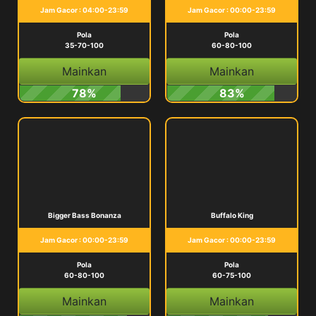
Jam Gacor : 04:00-23:59
Jam Gacor : 00:00-23:59
Pola
Pola
35-70-100
60-80-100
Mainkan
Mainkan
78%
83%
Bigger Bass Bonanza
Buffalo King
Jam Gacor : 00:00-23:59
Jam Gacor : 00:00-23:59
Pola
Pola
60-80-100
60-75-100
Mainkan
Mainkan