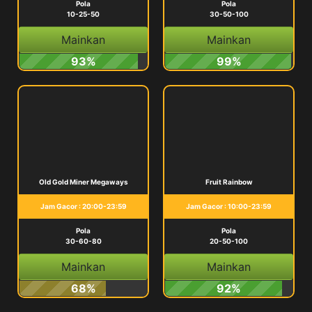
Pola
Pola
10-25-50
30-50-100
Mainkan
Mainkan
93%
99%
Old Gold Miner Megaways
Fruit Rainbow
Jam Gacor : 20:00-23:59
Jam Gacor : 10:00-23:59
Pola
Pola
30-60-80
20-50-100
Mainkan
Mainkan
68%
92%