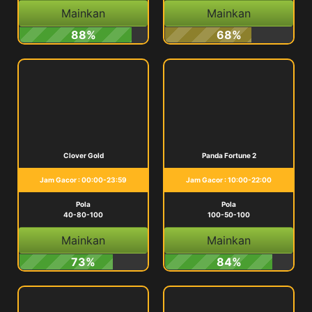
Mainkan
Mainkan
88%
68%
Clover Gold
Panda Fortune 2
Jam Gacor : 00:00-23:59
Jam Gacor : 10:00-22:00
Pola
Pola
40-80-100
100-50-100
Mainkan
Mainkan
73%
84%