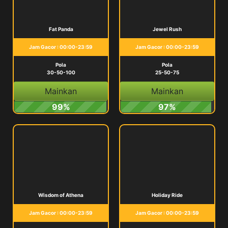
Fat Panda
Jewel Rush
Jam Gacor : 00:00-23:59
Jam Gacor : 00:00-23:59
Pola
Pola
30-50-100
25-50-75
Mainkan
Mainkan
99%
97%
Wisdom of Athena
Holiday Ride
Jam Gacor : 00:00-23:59
Jam Gacor : 00:00-23:59