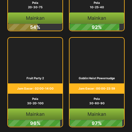
Pola
Pola
20-30-75
10-25-40
Mainkan
Mainkan
54%
92%
Fruit Party 2
Goblin Heist Powernudge
Jam Gacor : 02:00-14:00
Jam Gacor : 00:00-23:59
Pola
Pola
30-20-100
30-60-90
Mainkan
Mainkan
96%
97%