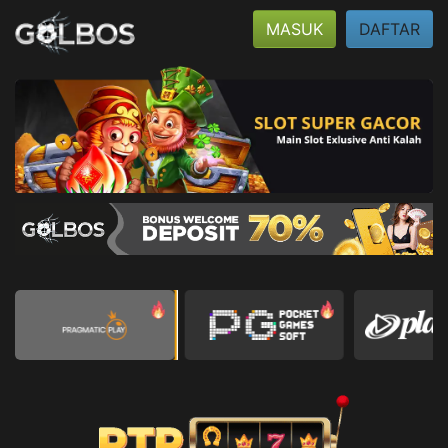
MASUK
DAFTAR