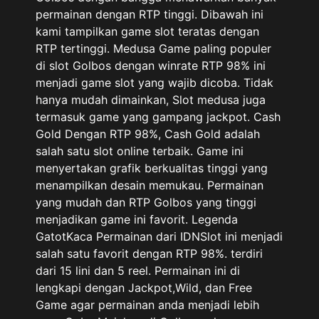
permainan dengan RTP tinggi. Dibawah ini
kami tampilkan game slot teratas dengan
RTP tertinggi. Medusa Game paling populer
di slot Golbos dengan winrate RTP 98% ini
menjadi game slot yang wajib dicoba. Tidak
hanya mudah dimainkan, Slot medusa juga
termasuk game yang gampang jackpot. Cash
Gold Dengan RTP 98%, Cash Gold adalah
salah satu slot online terbaik. Game ini
menyertakan grafik berkualitas tinggi yang
menampilkan desain memukau. Permainan
yang mudah dan RTP Golbos yang tinggi
menjadikan game ini favorit. Legenda
GatotKaca Permainan dari IDNSlot ini menjadi
salah satu favorit dengan RTP 98%. terdiri
dari 15 lini dan 5 reel. Permainan ini di
lengkapi dengan Jackpot,Wild, dan Free
Game agar permainan anda menjadi lebih