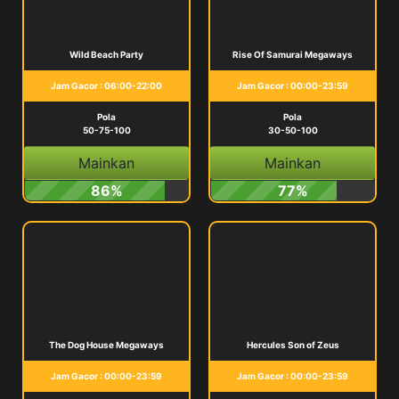
Wild Beach Party
Rise Of Samurai Megaways
Jam Gacor : 06:00-22:00
Jam Gacor : 00:00-23:59
Pola
Pola
50-75-100
30-50-100
Mainkan
Mainkan
86%
77%
The Dog House Megaways
Hercules Son of Zeus
Jam Gacor : 00:00-23:59
Jam Gacor : 00:00-23:59