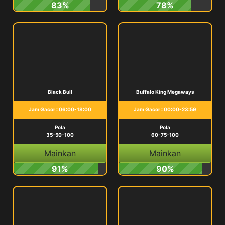
83%
78%
Black Bull
Buffalo King Megaways
Jam Gacor : 06:00-18:00
Jam Gacor : 00:00-23:59
Pola
Pola
35-50-100
60-75-100
Mainkan
Mainkan
91%
90%