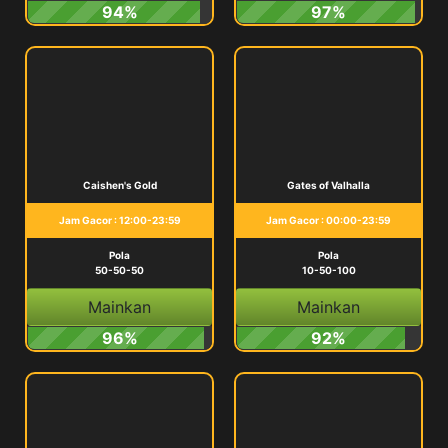
94%
97%
Caishen's Gold
Gates of Valhalla
Jam Gacor : 12:00-23:59
Jam Gacor : 00:00-23:59
Pola
Pola
50-50-50
10-50-100
Mainkan
Mainkan
96%
92%