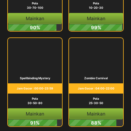
Pola
Pola
30-70-100
10-20-30
Mainkan
Mainkan
90%
99%
Spellbinding Mystery
Zombie Carnival
Jam Gacor : 00:00-23:59
Jam Gacor : 04:00-22:00
Pola
Pola
30-50-80
25-30-50
Mainkan
Mainkan
91%
88%